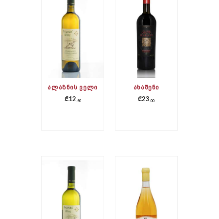
ᲐᲚᲐᲖᲜᲘᲡ ᲕᲔᲚᲘ
ᲐᲮᲐᲨᲔᲜᲘ
₾
12
₾
23
50
00