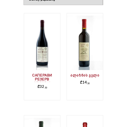
САПЕРАВИ
ᲐᲚᲐᲖᲜᲘᲡ ᲕᲔᲚᲘ
РЕЗЕРВ
₾
14
(КВЕВРИ)
50
₾
32
50