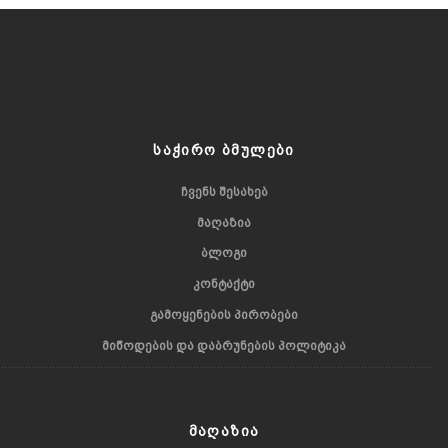
ᲡᲐᲭᲘᲠᲝ ᲑᲛᲣᲚᲔᲑᲘ
ᲩᲕᲔᲜᲡ ᲨᲔᲡᲐᲮᲔᲑ
ᲛᲐᲦᲐᲖᲘᲐ
ᲑᲚᲝᲒᲘ
ᲙᲝᲜᲢᲐᲥᲢᲘ
ᲒᲐᲛᲝᲧᲔᲜᲔᲑᲘᲡ ᲞᲘᲠᲝᲑᲔᲑᲘ
ᲛᲘᲬᲝᲓᲔᲑᲘᲡ ᲓᲐ ᲓᲐᲑᲠᲣᲜᲔᲑᲘᲡ ᲞᲝᲚᲘᲢᲘᲙᲐ
ᲛᲐᲦᲐᲖᲘᲐ