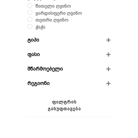
წითელი ღვინო
ვარდისფერი ღვინო
თეთრი ღვინო
ჭაჭა
ტიპი
მშრალი
ფასი
ნახევრად მშრალი
ნახევრად ტკბილი
მწარმოებელი
ვინივერია
რეგიონი
ფრენდს ვაინი
გიოს მარანი
კახეთი
გურაშვილის საოჯახო მარანი
ქართლი
ᲤᲘᲚᲢᲠᲘᲡ
იმერეთი
ᲒᲐᲡᲣᲤᲗᲐᲕᲔᲑᲐ
რაჭა