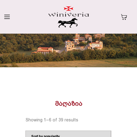
ᲛᲐᲦᲐᲖᲘᲐ
Showing 1–6 of 39 results