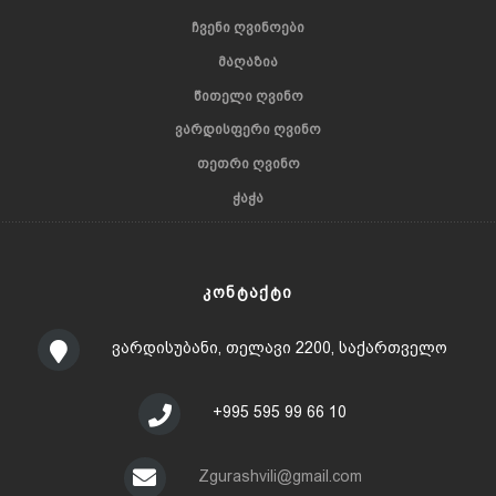
ᲩᲕᲔᲜᲘ ᲦᲕᲘᲜᲝᲔᲑᲘ
ᲛᲐᲦᲐᲖᲘᲐ
ᲬᲘᲗᲔᲚᲘ ᲦᲕᲘᲜᲝ
ᲕᲐᲠᲓᲘᲡᲤᲔᲠᲘ ᲦᲕᲘᲜᲝ
ᲗᲔᲗᲠᲘ ᲦᲕᲘᲜᲝ
ᲭᲐᲭᲐ
ᲙᲝᲜᲢᲐᲥᲢᲘ
ვარდისუბანი, თელავი 2200, საქართველო
+995 595 99 66 10
Zgurashvili@gmail.com