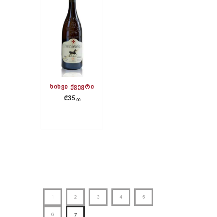
ᲮᲘᲮᲕᲘ ᲥᲕᲔᲕᲠᲘ
₾
35
00
1
2
3
4
5
6
7