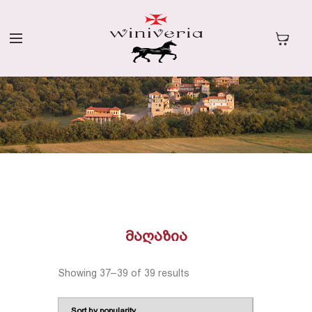
ᲛᲐᲦᲐᲖᲘᲐ
Showing 37–39 of 39 results