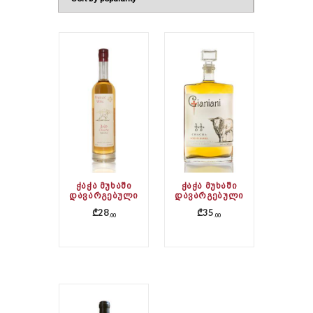
ᲭᲐᲭᲐ ᲛᲣᲮᲐᲨᲘ
ᲭᲐᲭᲐ ᲛᲣᲮᲐᲨᲘ
ᲓᲐᲕᲐᲠᲒᲔᲑᲣᲚᲘ
ᲓᲐᲕᲐᲠᲒᲔᲑᲣᲚᲘ
₾
28
₾
35
00
00