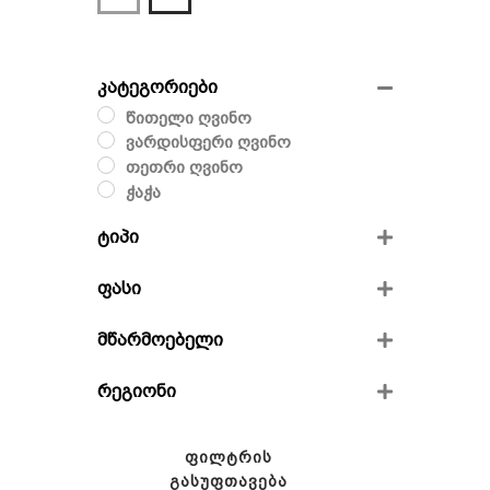
კატეგორიები
წითელი ღვინო
ვარდისფერი ღვინო
თეთრი ღვინო
ჭაჭა
ტიპი
მშრალი
ფასი
ნახევრად მშრალი
ნახევრად ტკბილი
მწარმოებელი
ვინივერია
რეგიონი
ფრენდს ვაინი
გიოს მარანი
კახეთი
გურაშვილის საოჯახო მარანი
ქართლი
ᲤᲘᲚᲢᲠᲘᲡ
იმერეთი
ᲒᲐᲡᲣᲤᲗᲐᲕᲔᲑᲐ