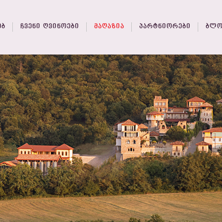
ᲔᲑ
ᲩᲕᲔᲜᲘ ᲦᲕᲘᲜᲝᲔᲑᲘ
ᲛᲐᲦᲐᲖᲘᲐ
ᲞᲐᲠᲢᲜᲘᲝᲠᲔᲑᲘ
ᲑᲚᲝ