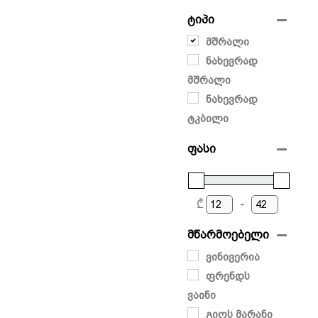
ჭაჭა
ტიპი
მშრალი
ნახევრად
მშრალი
ნახევრად
ტკბილი
ფასი
₾
-
მწარმოებელი
ვინივერია
ფრენდს
ვაინი
გიოს მარანი