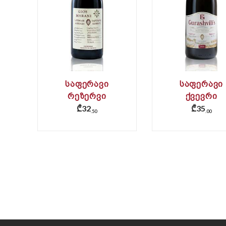
ᲡᲐᲤᲔᲠᲐᲕᲘ
ᲡᲐᲤᲔᲠᲐᲕᲘ
ᲠᲔᲖᲔᲠᲕᲘ
ᲥᲕᲔᲕᲠᲘ
₾
32
₾
35
(ᲥᲕᲔᲕᲠᲘ)
50
00