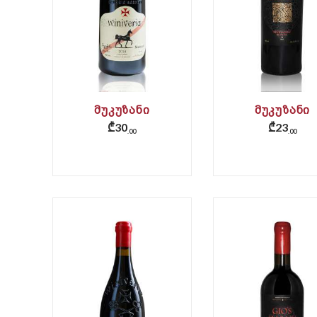
ᲛᲣᲙᲣᲖᲐᲜᲘ
ᲛᲣᲙᲣᲖᲐᲜᲘ
₾
30
₾
23
00
00