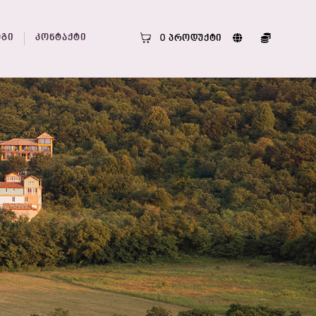
ᲒᲘ
ᲙᲝᲜᲢᲐᲥᲢᲘ
0 პროდუქტი