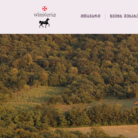
ᲛᲗᲐᲕᲐᲠᲘ
ᲩᲕᲔᲜᲡ ᲨᲔᲡᲐᲮ