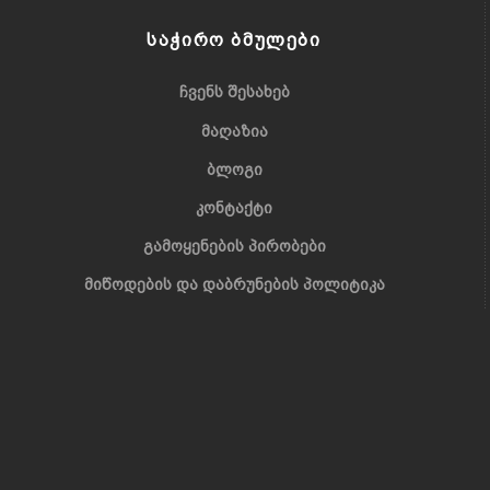
ᲡᲐᲭᲘᲠᲝ ᲑᲛᲣᲚᲔᲑᲘ
ᲩᲕᲔᲜᲡ ᲨᲔᲡᲐᲮᲔᲑ
ᲛᲐᲦᲐᲖᲘᲐ
ᲑᲚᲝᲒᲘ
ᲙᲝᲜᲢᲐᲥᲢᲘ
ᲒᲐᲛᲝᲧᲔᲜᲔᲑᲘᲡ ᲞᲘᲠᲝᲑᲔᲑᲘ
ᲛᲘᲬᲝᲓᲔᲑᲘᲡ ᲓᲐ ᲓᲐᲑᲠᲣᲜᲔᲑᲘᲡ ᲞᲝᲚᲘᲢᲘᲙᲐ