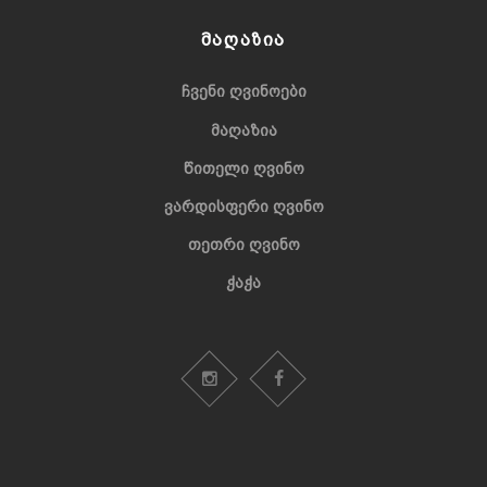
ᲛᲐᲦᲐᲖᲘᲐ
ᲩᲕᲔᲜᲘ ᲦᲕᲘᲜᲝᲔᲑᲘ
ᲛᲐᲦᲐᲖᲘᲐ
ᲬᲘᲗᲔᲚᲘ ᲦᲕᲘᲜᲝ
ᲕᲐᲠᲓᲘᲡᲤᲔᲠᲘ ᲦᲕᲘᲜᲝ
ᲗᲔᲗᲠᲘ ᲦᲕᲘᲜᲝ
ᲭᲐᲭᲐ