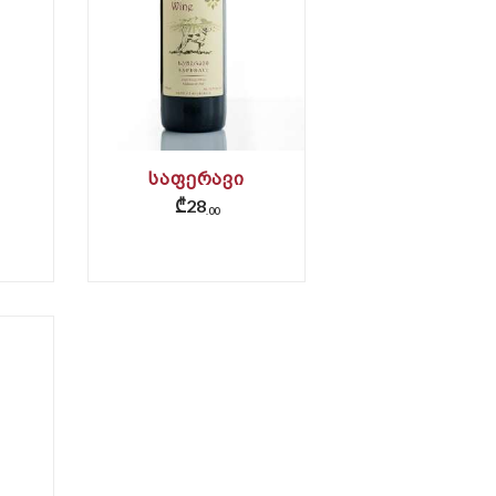
ᲡᲐᲤᲔᲠᲐᲕᲘ
₾
28
00