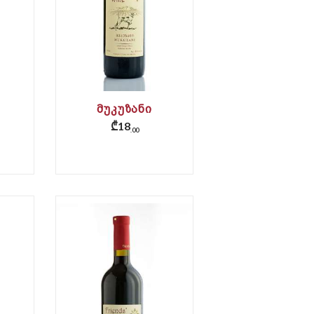
ᲛᲣᲙᲣᲖᲐᲜᲘ
₾
18
00