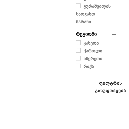
გურაშვილის
საოჯახო
მარანი
რეგიონი
კახეთი
ქართლი
იმერეთი
რაჭა
ᲤᲘᲚᲢᲠᲘᲡ
ᲒᲐᲡᲣᲤᲗᲐᲕᲔᲑᲐ