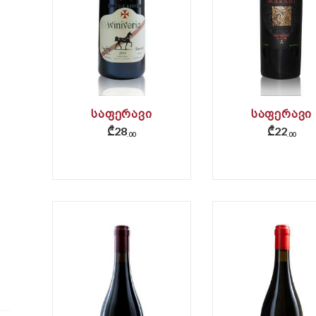
ᲡᲐᲤᲔᲠᲐᲕᲘ
ᲡᲐᲤᲔᲠᲐᲕᲘ
₾
28
₾
22
00
00