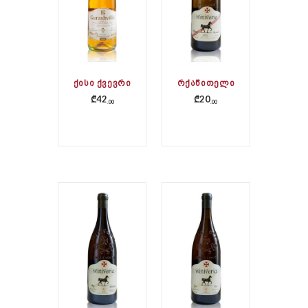
ᲥᲘᲡᲘ ᲥᲕᲔᲕᲠᲘ
ᲠᲥᲐᲬᲘᲗᲔᲚᲘ
₾
42
₾
20
00
00