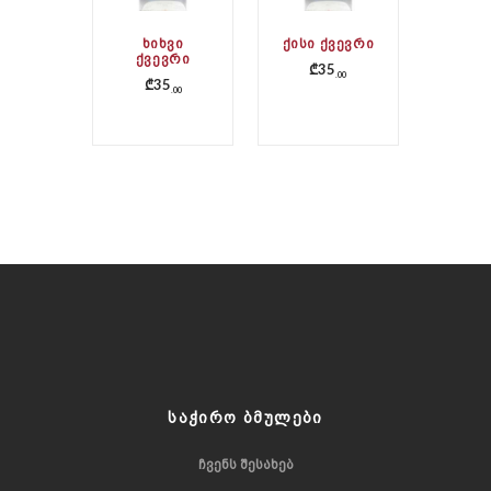
ᲮᲘᲮᲕᲘ
ᲥᲘᲡᲘ ᲥᲕᲔᲕᲠᲘ
ᲥᲕᲔᲕᲠᲘ
₾
35
00
₾
35
00
ᲡᲐᲭᲘᲠᲝ ᲑᲛᲣᲚᲔᲑᲘ
ᲩᲕᲔᲜᲡ ᲨᲔᲡᲐᲮᲔᲑ