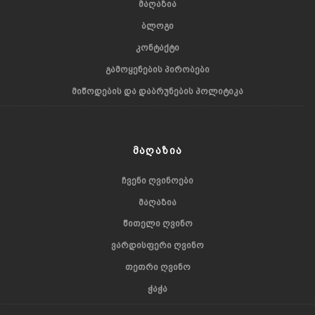
ᲛᲐᲦᲐᲖᲘᲐ
ᲑᲚᲝᲒᲘ
ᲙᲝᲜᲢᲐᲥᲢᲘ
ᲒᲐᲛᲝᲧᲔᲜᲔᲑᲘᲡ ᲞᲘᲠᲝᲑᲔᲑᲘ
ᲛᲘᲬᲝᲓᲔᲑᲘᲡ ᲓᲐ ᲓᲐᲑᲠᲣᲜᲔᲑᲘᲡ ᲞᲝᲚᲘᲢᲘᲙᲐ
ᲛᲐᲦᲐᲖᲘᲐ
ᲩᲕᲔᲜᲘ ᲦᲕᲘᲜᲝᲔᲑᲘ
ᲛᲐᲦᲐᲖᲘᲐ
ᲬᲘᲗᲔᲚᲘ ᲦᲕᲘᲜᲝ
ᲕᲐᲠᲓᲘᲡᲤᲔᲠᲘ ᲦᲕᲘᲜᲝ
ᲗᲔᲗᲠᲘ ᲦᲕᲘᲜᲝ
ᲭᲐᲭᲐ