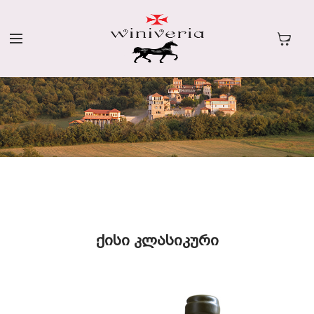
ᲥᲘᲡᲘ ᲙᲚᲐᲡᲘᲙᲣᲠᲘ