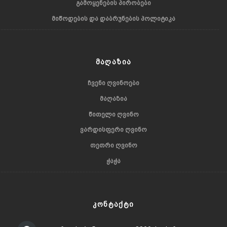
ᲒᲐᲛᲝᲧᲔᲜᲔᲑᲘᲡ ᲞᲘᲠᲝᲑᲔᲑᲘ
ᲛᲘᲬᲝᲓᲔᲑᲘᲡ ᲓᲐ ᲓᲐᲑᲠᲣᲜᲔᲑᲘᲡ ᲞᲝᲚᲘᲢᲘᲙᲐ
ᲛᲐᲦᲐᲖᲘᲐ
ᲩᲕᲔᲜᲘ ᲦᲕᲘᲜᲝᲔᲑᲘ
ᲛᲐᲦᲐᲖᲘᲐ
ᲬᲘᲗᲔᲚᲘ ᲦᲕᲘᲜᲝ
ᲕᲐᲠᲓᲘᲡᲤᲔᲠᲘ ᲦᲕᲘᲜᲝ
ᲗᲔᲗᲠᲘ ᲦᲕᲘᲜᲝ
ᲭᲐᲭᲐ
ᲙᲝᲜᲢᲐᲥᲢᲘ