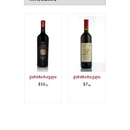
ᲥᲘᲜᲫᲛᲐᲠᲐᲣᲚᲘ
ᲥᲘᲜᲫᲛᲐᲠᲐᲣᲚᲘ
$
10
$
7
13
46