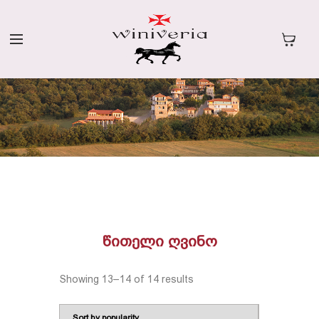
ᲬᲘᲗᲔᲚᲘ ᲦᲕᲘᲜᲝ
Showing 13–14 of 14 results