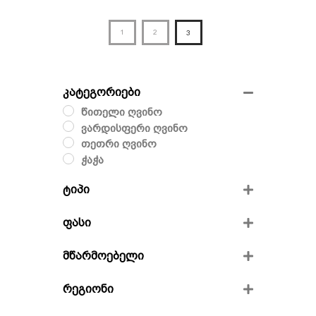
1
2
3
კატეგორიები
წითელი ღვინო
ვარდისფერი ღვინო
თეთრი ღვინო
ჭაჭა
ტიპი
მშრალი
ფასი
ნახევრად მშრალი
ნახევრად ტკბილი
მწარმოებელი
ვინივერია
რეგიონი
ფრენდს ვაინი
გიოს მარანი
კახეთი