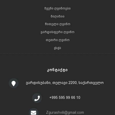
ᲩᲕᲔᲜᲘ ᲦᲕᲘᲜᲝᲔᲑᲘ
ᲛᲐᲦᲐᲖᲘᲐ
ᲬᲘᲗᲔᲚᲘ ᲦᲕᲘᲜᲝ
ᲕᲐᲠᲓᲘᲡᲤᲔᲠᲘ ᲦᲕᲘᲜᲝ
ᲗᲔᲗᲠᲘ ᲦᲕᲘᲜᲝ
ᲭᲐᲭᲐ
ᲙᲝᲜᲢᲐᲥᲢᲘ
ვარდისუბანი, თელავი 2200, საქართველო
+995 595 99 66 10
Zgurashvili@gmail.com