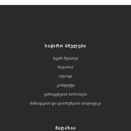
ᲡᲐᲭᲘᲠᲝ ᲑᲛᲣᲚᲔᲑᲘ
ᲩᲕᲔᲜᲡ ᲨᲔᲡᲐᲮᲔᲑ
ᲛᲐᲦᲐᲖᲘᲐ
ᲑᲚᲝᲒᲘ
ᲙᲝᲜᲢᲐᲥᲢᲘ
ᲒᲐᲛᲝᲧᲔᲜᲔᲑᲘᲡ ᲞᲘᲠᲝᲑᲔᲑᲘ
ᲛᲘᲬᲝᲓᲔᲑᲘᲡ ᲓᲐ ᲓᲐᲑᲠᲣᲜᲔᲑᲘᲡ ᲞᲝᲚᲘᲢᲘᲙᲐ
ᲛᲐᲦᲐᲖᲘᲐ