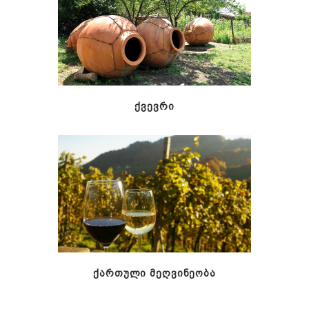
ᲥᲕᲔᲕᲠᲘ
ᲥᲐᲠᲗᲣᲚᲘ ᲛᲔᲦᲕᲘᲜᲔᲝᲑᲐ