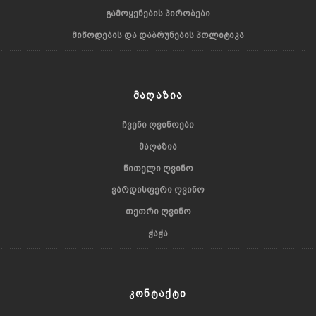
ᲒᲐᲛᲝᲧᲔᲜᲔᲑᲘᲡ ᲞᲘᲠᲝᲑᲔᲑᲘ
ᲛᲘᲬᲝᲓᲔᲑᲘᲡ ᲓᲐ ᲓᲐᲑᲠᲣᲜᲔᲑᲘᲡ ᲞᲝᲚᲘᲢᲘᲙᲐ
ᲛᲐᲦᲐᲖᲘᲐ
ᲩᲕᲔᲜᲘ ᲦᲕᲘᲜᲝᲔᲑᲘ
ᲛᲐᲦᲐᲖᲘᲐ
ᲬᲘᲗᲔᲚᲘ ᲦᲕᲘᲜᲝ
ᲕᲐᲠᲓᲘᲡᲤᲔᲠᲘ ᲦᲕᲘᲜᲝ
ᲗᲔᲗᲠᲘ ᲦᲕᲘᲜᲝ
ᲭᲐᲭᲐ
ᲙᲝᲜᲢᲐᲥᲢᲘ