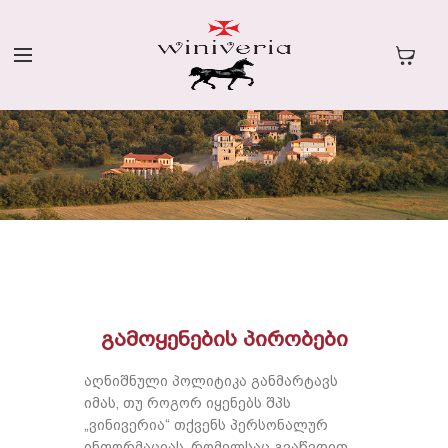
ᲒᲐᲛᲝᲧᲔᲜᲔᲑᲘᲡ ᲞᲘᲠᲝᲑᲔᲑᲘ
აღნიშნული პოლიტიკა განმარტავს
იმას, თუ როგორ იყენებს შპს
„ვინივერია“ თქვენს პერსონალურ
ინფორმაციას, რომელსაც გვაწვდით