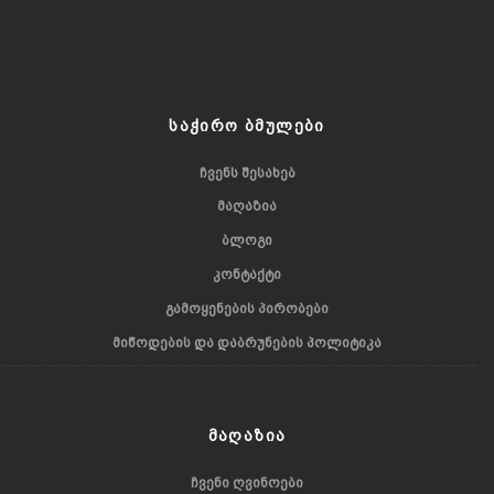
ᲡᲐᲭᲘᲠᲝ ᲑᲛᲣᲚᲔᲑᲘ
ᲩᲕᲔᲜᲡ ᲨᲔᲡᲐᲮᲔᲑ
ᲛᲐᲦᲐᲖᲘᲐ
ᲑᲚᲝᲒᲘ
ᲙᲝᲜᲢᲐᲥᲢᲘ
ᲒᲐᲛᲝᲧᲔᲜᲔᲑᲘᲡ ᲞᲘᲠᲝᲑᲔᲑᲘ
ᲛᲘᲬᲝᲓᲔᲑᲘᲡ ᲓᲐ ᲓᲐᲑᲠᲣᲜᲔᲑᲘᲡ ᲞᲝᲚᲘᲢᲘᲙᲐ
ᲛᲐᲦᲐᲖᲘᲐ
ᲩᲕᲔᲜᲘ ᲦᲕᲘᲜᲝᲔᲑᲘ