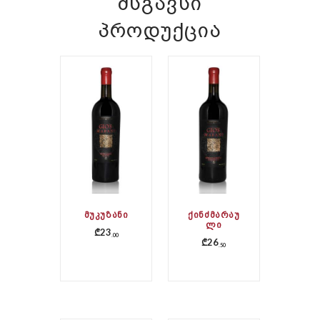
ᲛᲡᲒᲐᲕᲡᲘ
ᲞᲠᲝᲓᲣᲥᲪᲘᲐ
ᲛᲣᲙᲣᲖᲐᲜᲘ
ᲥᲘᲜᲫᲛᲐᲠᲐᲣ
ᲚᲘ
₾
23
00
₾
26
50