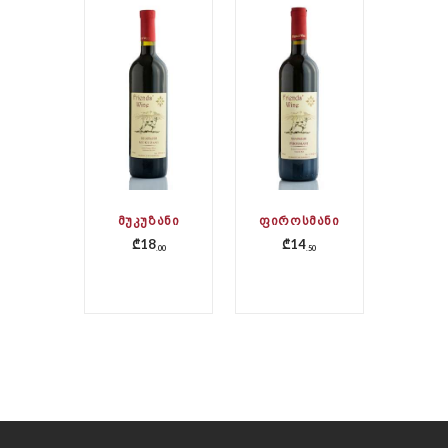
ᲛᲣᲙᲣᲖᲐᲜᲘ
ᲤᲘᲠᲝᲡᲛᲐᲜᲘ
₾
18
₾
14
00
50