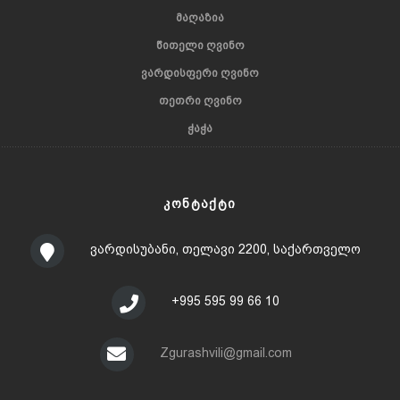
ᲛᲐᲦᲐᲖᲘᲐ
ᲬᲘᲗᲔᲚᲘ ᲦᲕᲘᲜᲝ
ᲕᲐᲠᲓᲘᲡᲤᲔᲠᲘ ᲦᲕᲘᲜᲝ
ᲗᲔᲗᲠᲘ ᲦᲕᲘᲜᲝ
ᲭᲐᲭᲐ
ᲙᲝᲜᲢᲐᲥᲢᲘ
ვარდისუბანი, თელავი 2200, საქართველო
+995 595 99 66 10
Zgurashvili@gmail.com