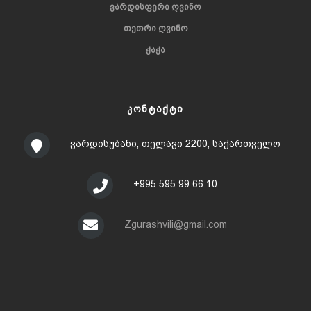
ᲕᲐᲠᲓᲘᲡᲤᲔᲠᲘ ᲦᲕᲘᲜᲝ
ᲗᲔᲗᲠᲘ ᲦᲕᲘᲜᲝ
ᲭᲐᲭᲐ
ᲙᲝᲜᲢᲐᲥᲢᲘ
ვარდისუბანი, თელავი 2200, საქართველო
+995 595 99 66 10
Zgurashvili@gmail.com