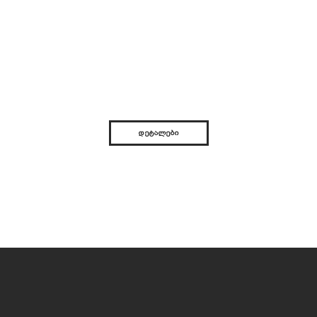
ᲓᲔᲢᲐᲚᲔᲑᲘ