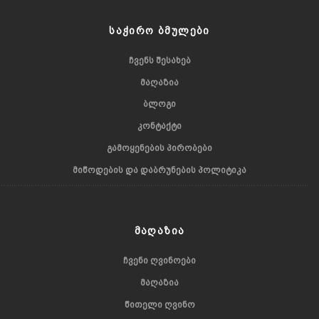
ᲡᲐᲭᲘᲠᲝ ᲑᲛᲣᲚᲔᲑᲘ
ᲩᲕᲔᲜᲡ ᲨᲔᲡᲐᲮᲔᲑ
ᲛᲐᲦᲐᲖᲘᲐ
ᲑᲚᲝᲒᲘ
ᲙᲝᲜᲢᲐᲥᲢᲘ
ᲒᲐᲛᲝᲧᲔᲜᲔᲑᲘᲡ ᲞᲘᲠᲝᲑᲔᲑᲘ
ᲛᲘᲬᲝᲓᲔᲑᲘᲡ ᲓᲐ ᲓᲐᲑᲠᲣᲜᲔᲑᲘᲡ ᲞᲝᲚᲘᲢᲘᲙᲐ
ᲛᲐᲦᲐᲖᲘᲐ
ᲩᲕᲔᲜᲘ ᲦᲕᲘᲜᲝᲔᲑᲘ
ᲛᲐᲦᲐᲖᲘᲐ
ᲬᲘᲗᲔᲚᲘ ᲦᲕᲘᲜᲝ