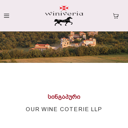
ᲡᲘᲜᲒᲐᲞᲣᲠᲘ
OUR WINE COTERIE LLP