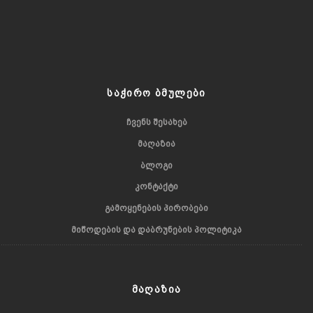
ᲡᲐᲭᲘᲠᲝ ᲑᲛᲣᲚᲔᲑᲘ
ᲩᲕᲔᲜᲡ ᲨᲔᲡᲐᲮᲔᲑ
ᲛᲐᲦᲐᲖᲘᲐ
ᲑᲚᲝᲒᲘ
ᲙᲝᲜᲢᲐᲥᲢᲘ
ᲒᲐᲛᲝᲧᲔᲜᲔᲑᲘᲡ ᲞᲘᲠᲝᲑᲔᲑᲘ
ᲛᲘᲬᲝᲓᲔᲑᲘᲡ ᲓᲐ ᲓᲐᲑᲠᲣᲜᲔᲑᲘᲡ ᲞᲝᲚᲘᲢᲘᲙᲐ
ᲛᲐᲦᲐᲖᲘᲐ