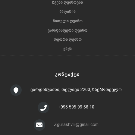
ᲩᲕᲔᲜᲘ ᲦᲕᲘᲜᲝᲔᲑᲘ
ᲛᲐᲦᲐᲖᲘᲐ
ᲬᲘᲗᲔᲚᲘ ᲦᲕᲘᲜᲝ
ᲕᲐᲠᲓᲘᲡᲤᲔᲠᲘ ᲦᲕᲘᲜᲝ
ᲗᲔᲗᲠᲘ ᲦᲕᲘᲜᲝ
ᲭᲐᲭᲐ
ᲙᲝᲜᲢᲐᲥᲢᲘ
ვარდისუბანი, თელავი 2200, საქართველო
+995 595 99 66 10
Zgurashvili@gmail.com