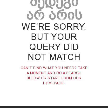
ᲨᲔᲓᲔᲒᲘ
ᲐᲠ ᲐᲠᲘᲡ
WE'RE SORRY,
BUT YOUR
QUERY DID
NOT MATCH
CAN'T FIND WHAT YOU NEED? TAKE
A MOMENT AND DO A SEARCH
BELOW OR START FROM
OUR
HOMEPAGE
.