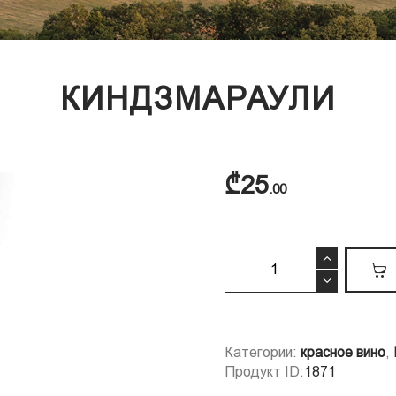
КИНДЗМАРАУЛИ
₾
25
00
Киндзмараули
quantity
Категории:
красное вино
,
Продукт ID:
1871