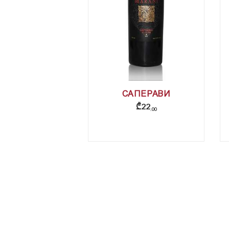
САПЕРАВИ
₾
22
00