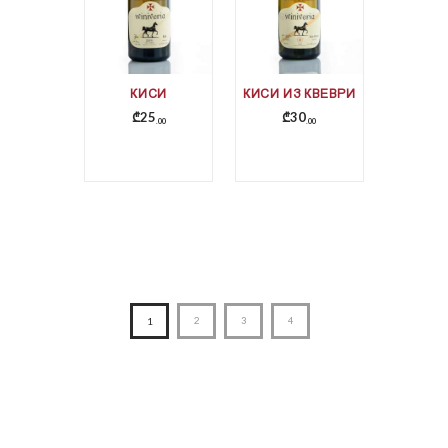
КИСИ
КИСИ ИЗ КВЕВРИ
₾
25
₾
30
00
00
1
2
3
4