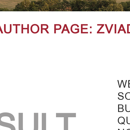
AUTHOR PAGE: ZVIA
W
S
B
SULT
Q