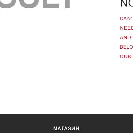
N
CAN'
NEED
AND 
BEL
OUR
МАГАЗИН