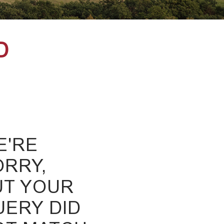
D
E'RE
ORRY,
UT YOUR
UERY DID