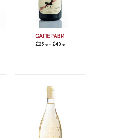
САПЕРАВИ
₾
25
–
₾
40
00
00