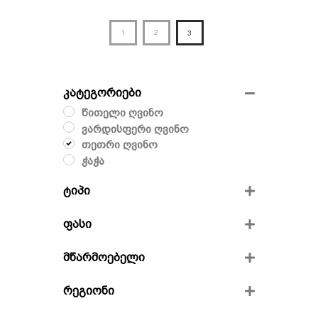
1
2
3
კატეგორიები
წითელი ღვინო
ვარდისფერი ღვინო
თეთრი ღვინო
ჭაჭა
ტიპი
მშრალი
ფასი
ნახევრად მშრალი
ნახევრად ტკბილი
მწარმოებელი
ვინივერია
რეგიონი
ფრენდს ვაინი
გიოს მარანი
კახეთი