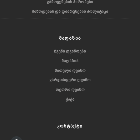
ᲒᲐᲛᲝᲧᲔᲜᲔᲑᲘᲡ ᲞᲘᲠᲝᲑᲔᲑᲘ
ᲛᲘᲬᲝᲓᲔᲑᲘᲡ ᲓᲐ ᲓᲐᲑᲠᲣᲜᲔᲑᲘᲡ ᲞᲝᲚᲘᲢᲘᲙᲐ
ᲛᲐᲦᲐᲖᲘᲐ
ᲩᲕᲔᲜᲘ ᲦᲕᲘᲜᲝᲔᲑᲘ
ᲛᲐᲦᲐᲖᲘᲐ
ᲬᲘᲗᲔᲚᲘ ᲦᲕᲘᲜᲝ
ᲕᲐᲠᲓᲘᲡᲤᲔᲠᲘ ᲦᲕᲘᲜᲝ
ᲗᲔᲗᲠᲘ ᲦᲕᲘᲜᲝ
ᲭᲐᲭᲐ
ᲙᲝᲜᲢᲐᲥᲢᲘ