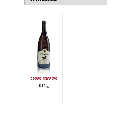
ᲮᲘᲮᲕᲘ ᲥᲕᲔᲕᲠᲘ
€
11
60