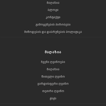
ᲛᲐᲦᲐᲖᲘᲐ
ᲑᲚᲝᲒᲘ
ᲙᲝᲜᲢᲐᲥᲢᲘ
ᲒᲐᲛᲝᲧᲔᲜᲔᲑᲘᲡ ᲞᲘᲠᲝᲑᲔᲑᲘ
ᲛᲘᲬᲝᲓᲔᲑᲘᲡ ᲓᲐ ᲓᲐᲑᲠᲣᲜᲔᲑᲘᲡ ᲞᲝᲚᲘᲢᲘᲙᲐ
ᲛᲐᲦᲐᲖᲘᲐ
ᲩᲕᲔᲜᲘ ᲦᲕᲘᲜᲝᲔᲑᲘ
ᲛᲐᲦᲐᲖᲘᲐ
ᲬᲘᲗᲔᲚᲘ ᲦᲕᲘᲜᲝ
ᲕᲐᲠᲓᲘᲡᲤᲔᲠᲘ ᲦᲕᲘᲜᲝ
ᲗᲔᲗᲠᲘ ᲦᲕᲘᲜᲝ
ᲭᲐᲭᲐ