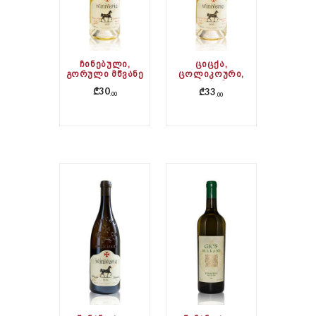
ᲩᲘᲜᲔᲑᲣᲚᲘ,
ᲪᲘᲪᲥᲐ,
ᲒᲝᲠᲣᲚᲘ ᲛᲬᲕᲐᲜᲔ
ᲪᲝᲚᲘᲙᲝᲣᲠᲘ,
ᲙᲠᲐᲮᲣᲜᲐ
₾
30
₾
33
00
00