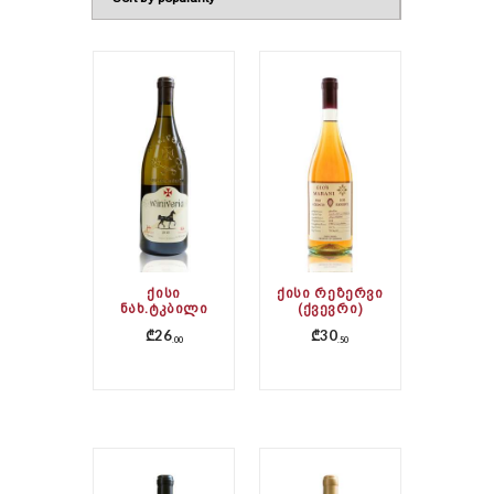
ᲥᲘᲡᲘ
ᲥᲘᲡᲘ ᲠᲔᲖᲔᲠᲕᲘ
ᲜᲐᲮ.ᲢᲙᲑᲘᲚᲘ
(ᲥᲕᲔᲕᲠᲘ)
₾
26
₾
30
00
50