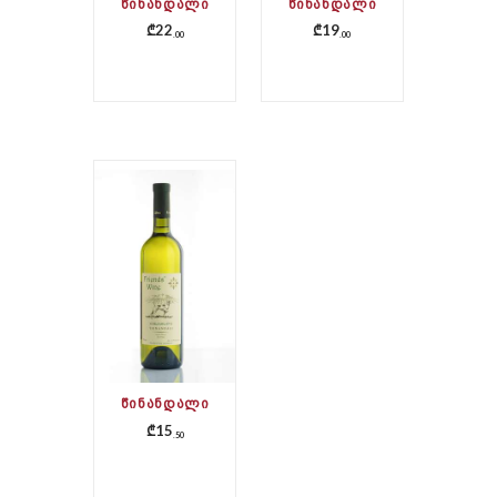
ᲬᲘᲜᲐᲜᲓᲐᲚᲘ
ᲬᲘᲜᲐᲜᲓᲐᲚᲘ
₾
22
₾
19
00
00
ᲬᲘᲜᲐᲜᲓᲐᲚᲘ
₾
15
50