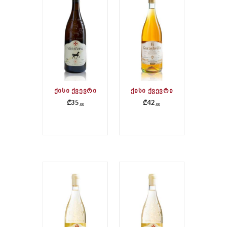
ᲥᲘᲡᲘ ᲥᲕᲔᲕᲠᲘ
ᲥᲘᲡᲘ ᲥᲕᲔᲕᲠᲘ
₾
35
₾
42
00
00