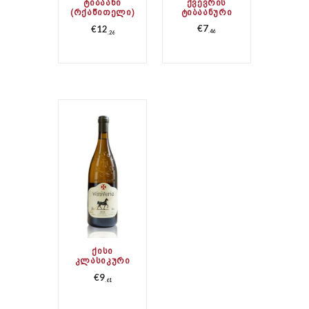
ᲢᲘᲑᲐᲐᲜᲘ
ᲥᲕᲔᲕᲠᲘᲡ
(ᲠᲥᲐᲬᲘᲗᲔᲚᲘ)
ᲢᲘᲑᲐᲐᲜᲣᲠᲘ
ᲥᲕᲔᲕᲠᲘ
€
7
€
12
46
26
ᲥᲘᲡᲘ
ᲙᲚᲐᲡᲘᲙᲣᲠᲘ
€
9
61