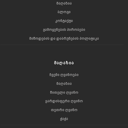
ᲛᲐᲦᲐᲖᲘᲐ
ᲑᲚᲝᲒᲘ
ᲙᲝᲜᲢᲐᲥᲢᲘ
ᲒᲐᲛᲝᲧᲔᲜᲔᲑᲘᲡ ᲞᲘᲠᲝᲑᲔᲑᲘ
ᲛᲘᲬᲝᲓᲔᲑᲘᲡ ᲓᲐ ᲓᲐᲑᲠᲣᲜᲔᲑᲘᲡ ᲞᲝᲚᲘᲢᲘᲙᲐ
ᲛᲐᲦᲐᲖᲘᲐ
ᲩᲕᲔᲜᲘ ᲦᲕᲘᲜᲝᲔᲑᲘ
ᲛᲐᲦᲐᲖᲘᲐ
ᲬᲘᲗᲔᲚᲘ ᲦᲕᲘᲜᲝ
ᲕᲐᲠᲓᲘᲡᲤᲔᲠᲘ ᲦᲕᲘᲜᲝ
ᲗᲔᲗᲠᲘ ᲦᲕᲘᲜᲝ
ᲭᲐᲭᲐ