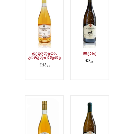
ᲓᲔᲓᲣᲚᲔᲗᲘ,
ᲛᲬᲕᲐᲜᲔ
ᲒᲝᲠᲣᲚᲘ ᲛᲬᲕᲐᲜᲔ
€
7
ᲥᲕᲔᲕᲠᲘ
95
€
13
92