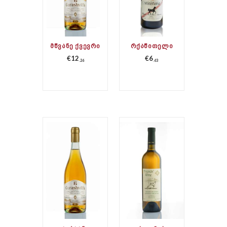
ᲛᲬᲕᲐᲜᲔ ᲥᲕᲔᲕᲠᲘ
ᲠᲥᲐᲬᲘᲗᲔᲚᲘ
€
12
€
6
26
63