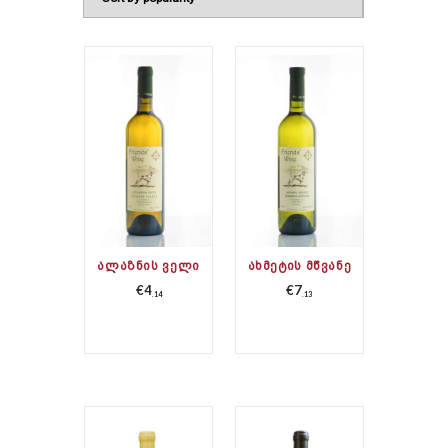
ᲐᲚᲐᲖᲜᲘᲡ ᲕᲔᲚᲘ
ᲐᲮᲛᲔᲢᲘᲡ ᲛᲬᲕᲐᲜᲔ
€
4
€
7
14
13