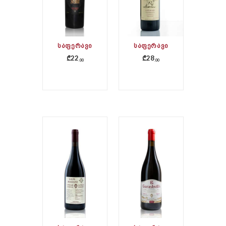
ᲡᲐᲤᲔᲠᲐᲕᲘ
ᲡᲐᲤᲔᲠᲐᲕᲘ
₾
22
₾
28
00
00