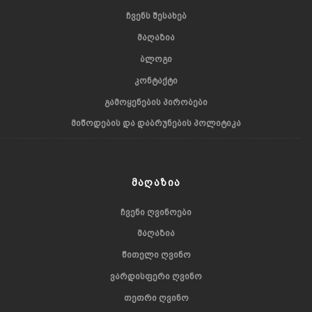
ᲩᲕᲔᲜᲡ ᲨᲔᲡᲐᲮᲔᲑ
ᲛᲐᲦᲐᲖᲘᲐ
ᲑᲚᲝᲒᲘ
ᲙᲝᲜᲢᲐᲥᲢᲘ
ᲒᲐᲛᲝᲧᲔᲜᲔᲑᲘᲡ ᲞᲘᲠᲝᲑᲔᲑᲘ
ᲛᲘᲬᲝᲓᲔᲑᲘᲡ ᲓᲐ ᲓᲐᲑᲠᲣᲜᲔᲑᲘᲡ ᲞᲝᲚᲘᲢᲘᲙᲐ
ᲛᲐᲦᲐᲖᲘᲐ
ᲩᲕᲔᲜᲘ ᲦᲕᲘᲜᲝᲔᲑᲘ
ᲛᲐᲦᲐᲖᲘᲐ
ᲬᲘᲗᲔᲚᲘ ᲦᲕᲘᲜᲝ
ᲕᲐᲠᲓᲘᲡᲤᲔᲠᲘ ᲦᲕᲘᲜᲝ
ᲗᲔᲗᲠᲘ ᲦᲕᲘᲜᲝ