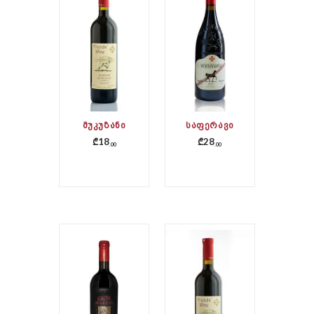
ᲛᲣᲙᲣᲖᲐᲜᲘ
ᲡᲐᲤᲔᲠᲐᲕᲘ
₾
18
₾
28
00
00