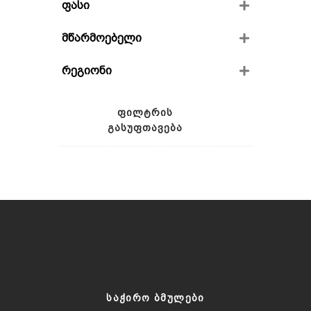
ფასი
მწარმოებელი
ვინივერია
რეგიონი
ფრენდს ვაინი
გიოს მარანი
კახეთი
გურაშვილის საოჯახო მარანი
ქართლი
ᲤᲘᲚᲢᲠᲘᲡ
იმერეთი
ᲒᲐᲡᲣᲤᲗᲐᲕᲔᲑᲐ
რაჭა
ᲡᲐᲭᲘᲠᲝ ᲑᲛᲣᲚᲔᲑᲘ