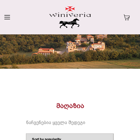
ᲛᲐᲦᲐᲖᲘᲐ
ნაჩვენებია ყველა შედეგი